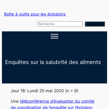
Aller
au
Boîte à outils pour les éclosions
contenu
S
Rechercher
e
a
r
c
h
Enquêtes sur la salubrité des aliments
Jour 18: Lundi 25 mai 2020 (n = 9)
Une
téléconférence d’évaluation du comité
de coordination de l’enquête sur l’éclosion