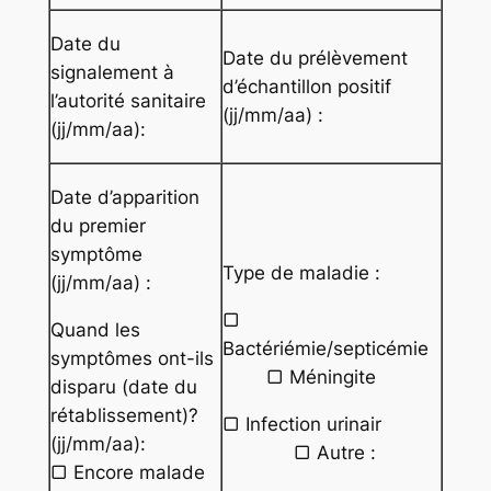
Date du
Date du prélèvement
signalement à
d’échantillon positif
l’autorité sanitaire
(jj/mm/aa) :
(jj/mm/aa):
Date d’apparition
du premier
symptôme
Type de maladie :
(jj/mm/aa) :
▢
Quand les
Bactériémie/septicémie
symptômes ont-ils
▢ Méningite
disparu (date du
rétablissement)?
▢ Infection urinair
(jj/mm/aa):
▢ Autre :
▢ Encore malade