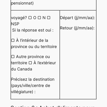
pensionnat)
voyagé? ▢ O ▢ N ▢
Départ (jj/mm/aa):
NSP
Retour (jj/mm/aa):
Si la réponse est oui :
▢ À l’intérieur de la
province ou du territoire
▢ Autre province ou
territoire ▢ À l’extérieur
du Canada
Précisez la destination
(pays/ville/centre de
villégiature) :