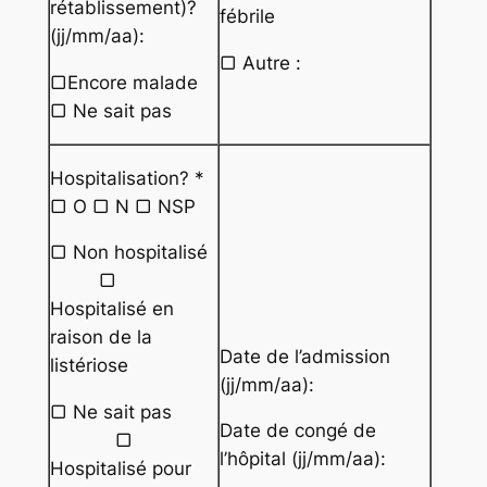
rétablissement)?
fébrile
(jj/mm/aa):
▢ Autre :
▢Encore malade
▢ Ne sait pas
Hospitalisation? *
▢ O ▢ N ▢ NSP
▢ Non hospitalisé
▢
Hospitalisé en
raison de la
Date de l’admission
listériose
(jj/mm/aa):
▢ Ne sait pas
Date de congé de
▢
l’hôpital (jj/mm/aa):
Hospitalisé pour