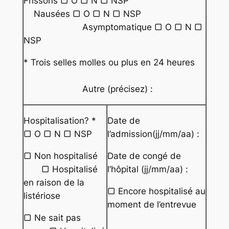
Frissons ▢ O ▢ N ▢ NSP
Nausées ▢ O ▢ N ▢ NSP
Asymptomatique ▢ O ▢ N ▢
NSP
* Trois selles molles ou plus en 24 heures
Autre (précisez) :
Hospitalisation? *
Date de
▢ O ▢ N ▢ NSP
l’admission(jj/mm/aa) :
▢ Non hospitalisé
Date de congé de
▢ Hospitalisé
l’hôpital (jj/mm/aa) :
en raison de la
▢ Encore hospitalisé au
listériose
moment de l’entrevue
▢ Ne sait pas