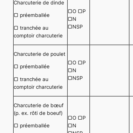
Charcuterie de dinde
▢O ▢P
▢ préemballée
▢N
▢NSP
▢ tranchée au
comptoir charcuterie
Charcuterie de poulet
▢O ▢P
▢ préemballée
▢N
▢NSP
▢ tranchée au
comptoir charcuterie
Charcuterie de bœuf
(p. ex. rôti de boeuf)
▢O ▢P
▢N
▢ préemballée