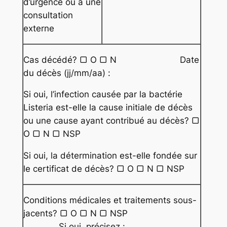
d’urgence ou à une
consultation
externe
Cas décédé? ▢ O ▢ N Date
du décès (jj/mm/aa) :
Si oui, l’infection causée par la bactérie
Listeria
est-elle la cause initiale de décès
ou une cause ayant contribué au décès? ▢
O ▢ N ▢ NSP
Si oui, la détermination est-elle fondée sur
le certificat de décès? ▢ O ▢ N ▢ NSP
Conditions médicales et traitements sous-
jacents? ▢ O ▢ N ▢ NSP
Si oui, précisez :