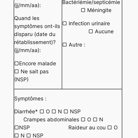
Bactériémie/septicémie
(jj/mm/aa):
▢ Méningite
Quand les
▢ Infection urinaire
symptômes ont-ils
▢ Aucune
disparu (date du
rétablissement)?
▢ Autre :
(jj/mm/aa):
▢Encore malade
▢ Ne sait pas
(NSP)
Symptômes :
Diarrhée* ▢ O ▢ N ▢ NSP
Crampes abdominales ▢ O ▢ N
▢NSP Raideur au cou ▢ O
▢ N ▢ NSP