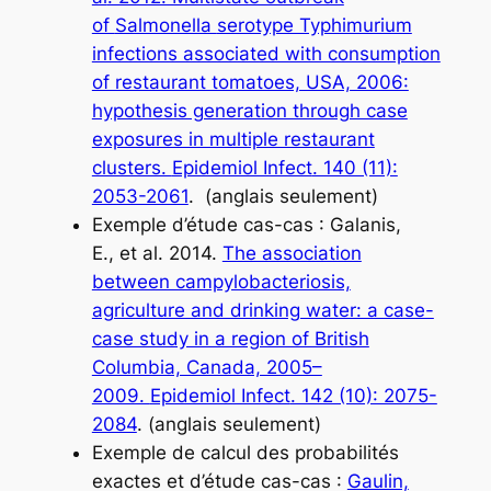
of
Salmonella
serotype Typhimurium
infections associated with consumption
of restaurant tomatoes, USA, 2006:
hypothesis generation through case
exposures in multiple restaurant
clusters.
Epidemiol Infect
. 140 (11):
2053-2061
. (anglais seulement)
Exemple d’étude cas-cas : Galanis,
E.,
et al
. 2014.
The association
between campylobacteriosis,
agriculture and drinking water: a case-
case study in a region of British
Columbia, Canada, 2005–
2009.
Epidemiol Infect
. 142 (10): 2075-
2084
. (anglais seulement)
Exemple de calcul des probabilités
exactes et d’étude cas-cas :
Gaulin,