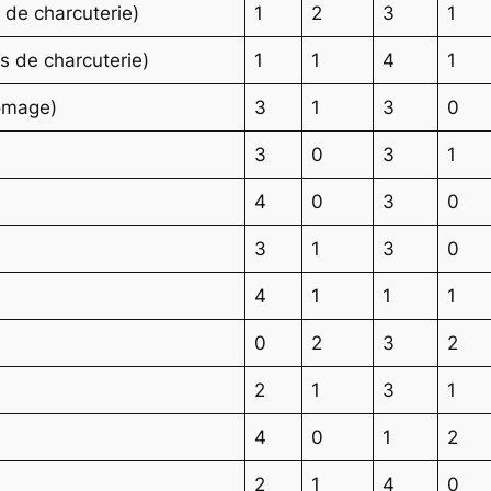
s de charcuterie)
1
2
3
1
s de charcuterie)
1
1
4
1
romage)
3
1
3
0
3
0
3
1
4
0
3
0
3
1
3
0
4
1
1
1
0
2
3
2
2
1
3
1
4
0
1
2
2
1
4
0