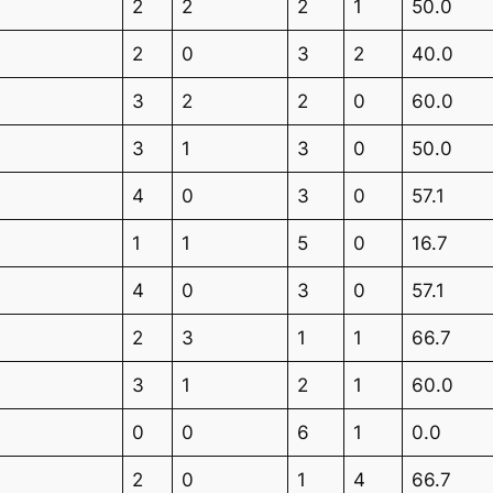
2
2
2
1
50.0
2
0
3
2
40.0
3
2
2
0
60.0
3
1
3
0
50.0
4
0
3
0
57.1
1
1
5
0
16.7
4
0
3
0
57.1
2
3
1
1
66.7
3
1
2
1
60.0
0
0
6
1
0.0
2
0
1
4
66.7