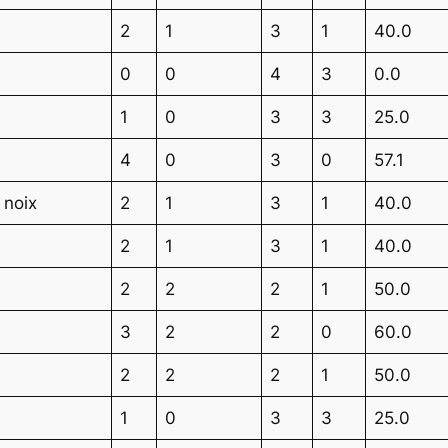
2
1
3
1
40.0
0
0
4
3
0.0
1
0
3
3
25.0
4
0
3
0
57.1
 noix
2
1
3
1
40.0
2
1
3
1
40.0
2
2
2
1
50.0
3
2
2
0
60.0
2
2
2
1
50.0
1
0
3
3
25.0