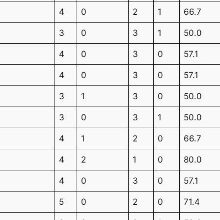
4
0
2
1
66.7
3
0
3
1
50.0
4
0
3
0
57.1
4
0
3
0
57.1
3
1
3
0
50.0
3
0
3
1
50.0
4
1
2
0
66.7
4
2
1
0
80.0
4
0
3
0
57.1
5
0
2
0
71.4