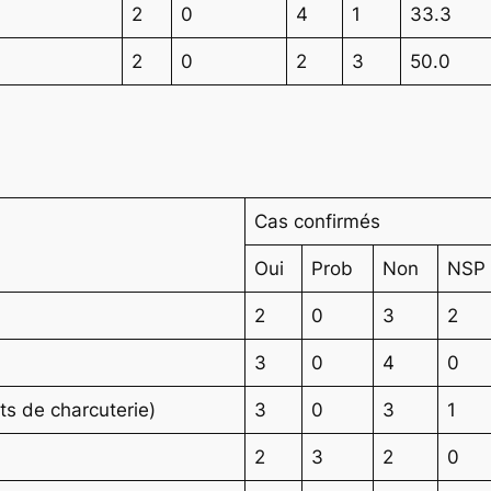
2
0
4
1
33.3
2
0
2
3
50.0
Cas confirmés
Oui
Prob
Non
NSP
2
0
3
2
3
0
4
0
ts de charcuterie)
3
0
3
1
2
3
2
0