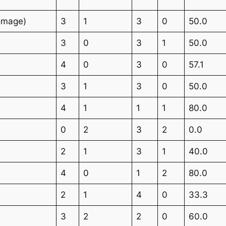
romage)
3
1
3
0
50.0
3
0
3
1
50.0
4
0
3
0
57.1
3
1
3
0
50.0
4
1
1
1
80.0
0
2
3
2
0.0
2
1
3
1
40.0
4
0
1
2
80.0
2
1
4
0
33.3
3
2
2
0
60.0