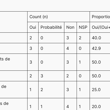
Count (n)
Proporti
Oui
Probabilité
Non
NSP
Oui/(Oui
2
0
3
2
40.0
3
0
4
0
42.9
its de
3
0
3
1
50.0
2
3
2
0
50.0
s de
1
2
3
1
25.0
ts de
1
1
4
1
20.0