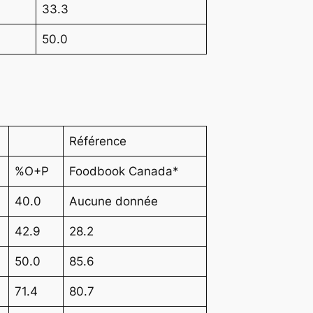
33.3
50.0
Référence
%O+P
Foodbook Canada*
40.0
Aucune donnée
42.9
28.2
50.0
85.6
71.4
80.7